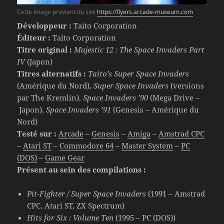
Cette image provient du site
https://flyers.arcade-museum.com
Développeur :
Taito Corporation
Éditeur :
Taito Corporation
Titre original :
Majestic 12 : The Space Invaders Part
IV
(Japon)
Titres alternatifs :
Taito’s Super Space Invaders
(Amérique du Nord),
Super Space Invaders
(versions
par The Kremlin),
Space Invaders ’90
(Mega Drive –
Japon),
Space Invaders ’91
(Genesis – Amérique du
Nord)
Testé sur :
Arcade
–
Genesis
–
Amiga
–
Amstrad CPC
–
Atari ST
–
Commodore 64
–
Master System
–
PC
(DOS)
–
Game Gear
Présent au sein des compilations :
Pit-Fighter / Super Space Invaders
(1991 – Amstrad
CPC, Atari ST, ZX Spectrum)
Hits for Six : Volume Ten
(1995 – PC (DOS))