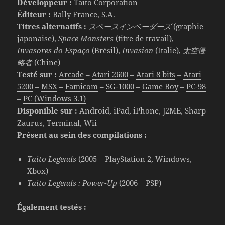
Développeur :
Taito Corporation
Éditeur :
Bally France, S.A.
Titres alternatifs :
スペースインベーダーズ
(graphie
japonaise),
Space Monsters
(titre de travail),
Invasores do Espaço
(Brésil),
Invasion
(Italie),
太空侵
略者
(Chine)
Testé sur :
Arcade
–
Atari 2600
–
Atari 8 bits
–
Atari
5200
–
MSX
–
Famicom
–
SG-1000
–
Game Boy
–
PC-98
–
PC (Windows 3.1)
Disponible sur :
Android, iPad, iPhone, J2ME, Sharp
Zaurus, Terminal, Wii
Présent au sein des compilations :
Taito Legends
(2005 – PlayStation 2, Windows,
Xbox)
Taito Legends : Power-Up
(2006 – PSP)
Également testés :