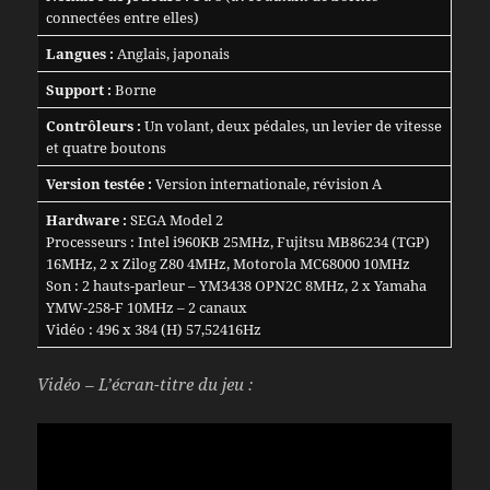
connectées entre elles)
Langues :
Anglais, japonais
Support :
Borne
Contrôleurs :
Un volant, deux pédales, un levier de vitesse
et quatre boutons
Version testée :
Version internationale, révision A
Hardware :
SEGA Model 2
Processeurs : Intel i960KB 25MHz, Fujitsu MB86234 (TGP)
16MHz, 2 x Zilog Z80 4MHz, Motorola MC68000 10MHz
Son : 2 hauts-parleur – YM3438 OPN2C 8MHz, 2 x Yamaha
YMW-258-F 10MHz – 2 canaux
Vidéo : 496 x 384 (H) 57,52416Hz
Vidéo – L’écran-titre du jeu :