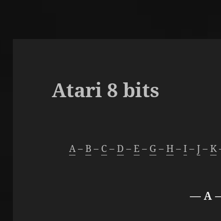
Atari 8 bits
A
–
B
–
C
–
D
–
E
–
G
–
H
–
I
–
J
–
K
— A 