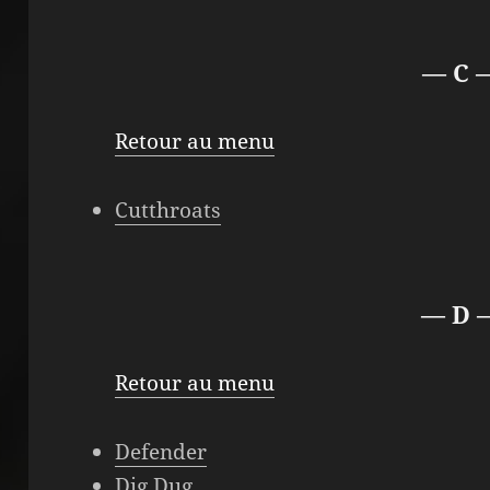
— C 
Retour au menu
Cutthroats
— D 
Retour au menu
Defender
Dig Dug