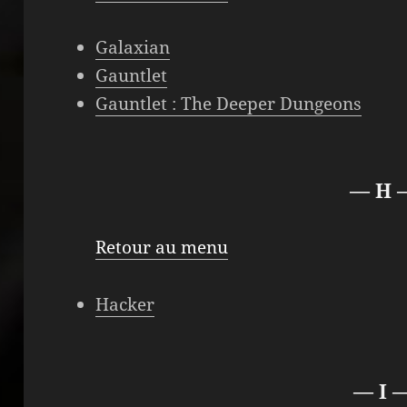
Galaxian
Gauntlet
Gauntlet : The Deeper Dungeons
— H 
Retour au menu
Hacker
— I 