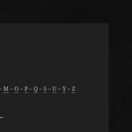
–
M
–
O
–
P
–
Q
–
S
–
U
–
Y
–
Z
—