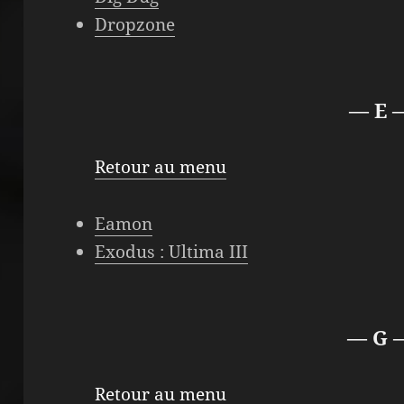
Dropzone
— E 
Retour au menu
Eamon
Exodus : Ultima III
— G 
Retour au menu