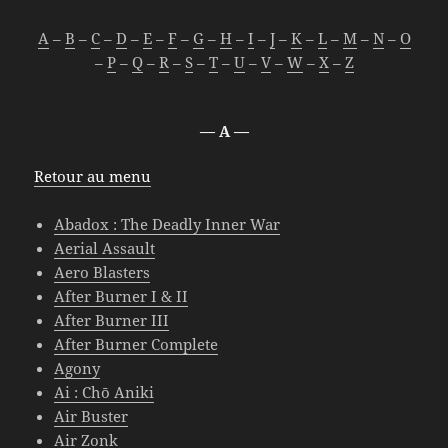
A
–
B
–
C
–
D
–
E
–
F
–
G
–
H
–
I
–
J
–
K
–
L
–
M
–
N
–
O
–
P
–
Q
–
R
–
S
–
T
–
U
–
V
–
W
–
X
–
Z
— A —
Retour au menu
Abadox : The Deadly Inner War
Aerial Assault
Aero Blasters
After Burner I & II
After Burner III
After Burner Complete
Agony
Ai : Chō Aniki
Air Buster
Air Zonk