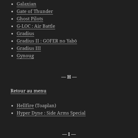
Galaxian
Gate of Thunder
Ghost Pilots
G-LOC : Air Battle
Gradius
Gradius II : GOFER no Yabō
Gradius III
Gynoug
— H —
Retour au menu
Hellfire
(Toaplan)
Hyper Dyne : Side Arms Special
— I —