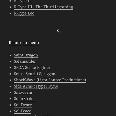
R-Type II
R-Type III : The Third Lightning
R-Type Leo
— S —
Retour au menu
Saint Dragon
Salamander
SEGA Strike Fighter
Seirei Senshi Spriggan
ShockWave (Light Source Productions)
Side Arms : Hyper Dyne
Silkworm
SolarStriker
Sol-Deace
Sol-Feace