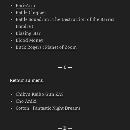
Bari-Arm
Battle Chopper
Battle Squadron : The Destruction of the Barrax
Empire !
Blazing Star
Blood Money
Buck Rogers : Planet of Zoom
— C —
Retour au menu
Chikyū Kaihō Gun ZAS
Chō Aniki
Cotton : Fantastic Night Dreams
— D —