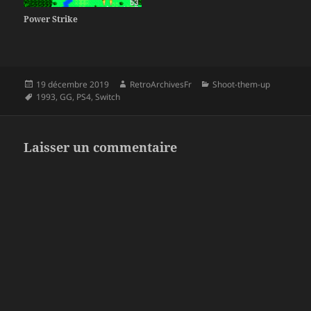
Power Strike
Publié
Auteur
Catégories
19 décembre 2019
RetroArchivesFr
Shoot-them-up
le
Mots-
1993
,
GG
,
PS4
,
Switch
clés
Laisser un commentaire