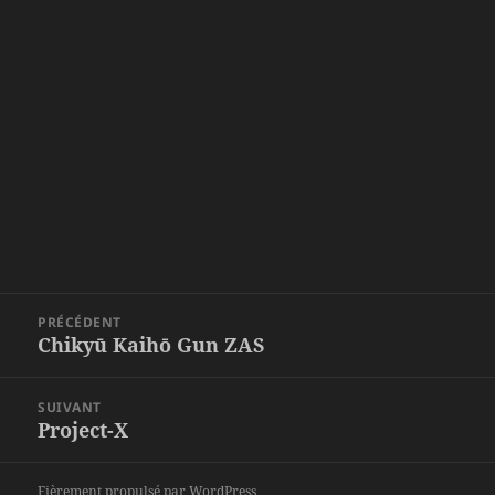
Navigation
PRÉCÉDENT
de
Chikyū Kaihō Gun ZAS
Article
l’article
précédent :
SUIVANT
Project-X
Article
suivant :
Fièrement propulsé par WordPress