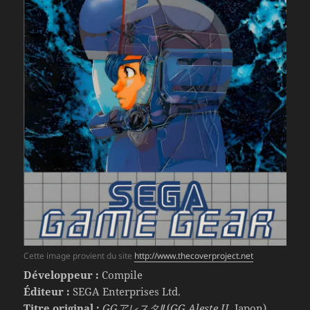
Cette image provient du site
http://www.thecoverproject.net
Développeur :
Compile
Éditeur :
SEGA Enterprises Ltd.
Titre original :
GGアレスタⅡ
(
GG Aleste II
, Japon)