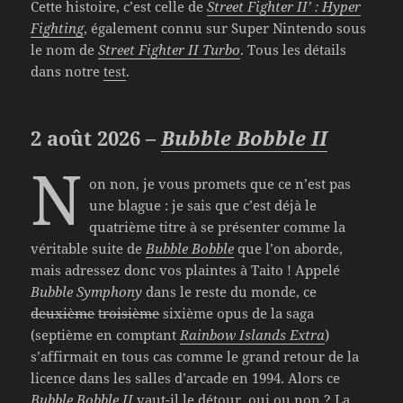
Cette histoire, c’est celle de
Street Fighter II’ : Hyper
Fighting
, également connu sur Super Nintendo sous
le nom de
Street Fighter II Turbo
. Tous les détails
dans notre
test
.
2 août 2026 –
Bubble Bobble II
N
on non, je vous promets que ce n’est pas
une blague : je sais que c’est déjà le
quatrième titre à se présenter comme la
véritable suite de
Bubble Bobble
que l’on aborde,
mais adressez donc vos plaintes à Taito ! Appelé
Bubble Symphony
dans le reste du monde, ce
deuxième
troisième
sixième opus de la saga
(septième en comptant
Rainbow Islands Extra
)
s’affirmait en tous cas comme le grand retour de la
licence dans les salles d’arcade en 1994. Alors ce
Bubble Bobble II
vaut-il le détour, oui ou non ? La