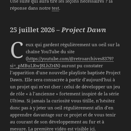
Une suite qui aura tiré les leçons nécessaires ? la
réponse dans notre
test
.
25 juillet 2026 –
Project Dawn
C
eux qui gardent régulièrement un oeil sur la
chaîne YouTube du site
(
https://youtube.com/@retroarchives8379?
si=_pMBuLRwJ8LhZt4N
) auront pu constater
l’apparition d’une nouvelle playliste baptisée Project
Dawn. Elle sera consacrée à partir d’aujourd’hui à
un projet qui m’est cher : celui de développer un jeu
de rôle « à l’ancienne » fortement inspiré de la série
Ultima
. Si jamais la curiosité vous titille, n’hésitez
donc pas à y jeter un oeil régulièrement afin d’en
apprendre davantage sur ce projet et de vous tenir
au courant de son développement au fur et à
mesure. La première vidéo est visible
ici
.