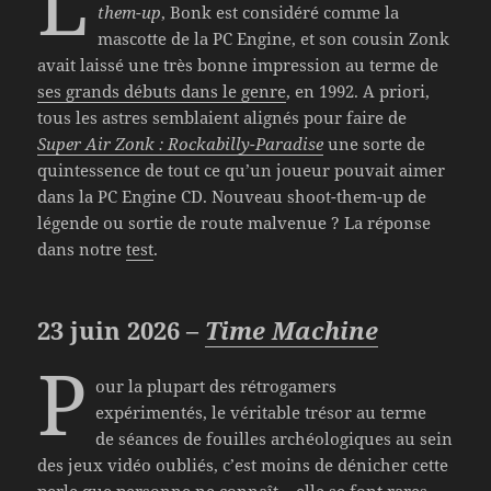
L
them-up
, Bonk est considéré comme la
mascotte de la PC Engine, et son cousin Zonk
avait laissé une très bonne impression au terme de
ses grands débuts dans le genre
, en 1992. A priori,
tous les astres semblaient alignés pour faire de
Super Air Zonk : Rockabilly-Paradise
une sorte de
quintessence de tout ce qu’un joueur pouvait aimer
dans la PC Engine CD. Nouveau shoot-them-up de
légende ou sortie de route malvenue ? La réponse
dans notre
test
.
23 juin 2026 –
Time Machine
P
our la plupart des rétrogamers
expérimentés, le véritable trésor au terme
de séances de fouilles archéologiques au sein
des jeux vidéo oubliés, c’est moins de dénicher cette
perle que personne ne connaît – elle se font rares,