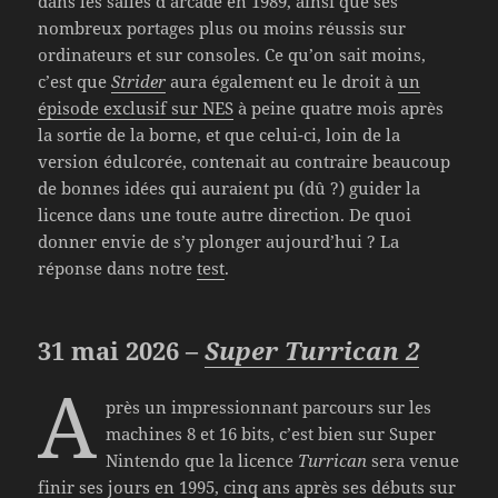
dans les salles d’arcade en 1989, ainsi que ses
nombreux portages plus ou moins réussis sur
ordinateurs et sur consoles. Ce qu’on sait moins,
c’est que
Strider
aura également eu le droit à
un
épisode exclusif sur NES
à peine quatre mois après
la sortie de la borne, et que celui-ci, loin de la
version édulcorée, contenait au contraire beaucoup
de bonnes idées qui auraient pu (dû ?) guider la
licence dans une toute autre direction. De quoi
donner envie de s’y plonger aujourd’hui ? La
réponse dans notre
test
.
31 mai 2026 –
Super Turrican 2
A
près un impressionnant parcours sur les
machines 8 et 16 bits, c’est bien sur Super
Nintendo que la licence
Turrican
sera venue
finir ses jours en 1995, cinq ans après ses débuts sur