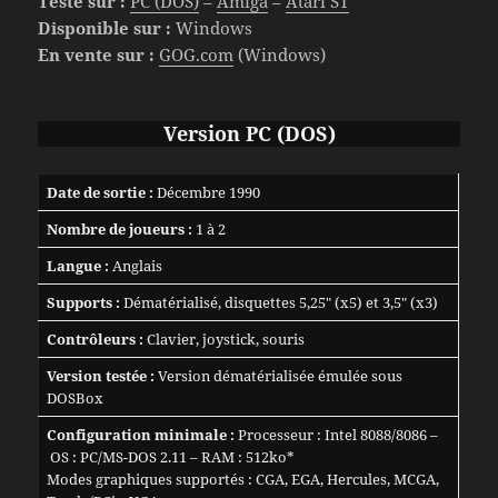
Testé sur :
PC (DOS)
–
Amiga
–
Atari ST
Disponible sur :
Windows
En vente sur :
GOG.com
(Windows)
Version
PC (DOS)
Date de sortie :
Décembre 1990
Nombre de joueurs :
1 à 2
Langue :
Anglais
Supports :
Dématérialisé, disquettes 5,25″ (x5) et 3,5″ (x3)
Contrôleurs :
Clavier, joystick, souris
Version testée :
Version dématérialisée émulée sous
DOSBox
Configuration minimale :
Processeur : Intel 8088/8086 –
OS : PC/MS-DOS 2.11 – RAM : 512ko*
Modes graphiques supportés : CGA, EGA, Hercules, MCGA,