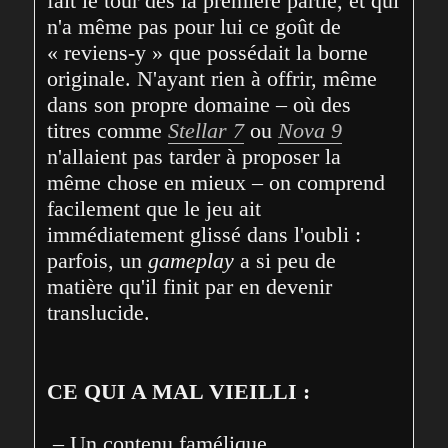
fait le tour dès la première partie, et qui 
n'a même pas pour lui ce goût de 
« reviens-y » que possédait la borne 
originale. N'ayant rien à offrir, même 
dans son propre domaine – où des 
titres comme 
Stellar 7
 ou 
Nova 9
n'allaient pas tarder à proposer la 
même chose en mieux – on comprend 
facilement que le jeu ait 
immédiatement glissé dans l'oubli : 
parfois, un 
gameplay
 a si peu de 
matière qu'il finit par en devenir 
translucide.
CE QUI A MAL VIEILLI :
 – Un contenu famélique...