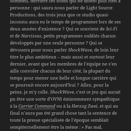
sommeil, derrière ces noms qui ne disent plus rien à
personne : qui saura nous parler de Light Source
Productions, des trois jeux que ce studio quasi-
inconnu aura eu le temps de programmer lors de ses
deux années d’existence ? Qui se souvient de
Sci-Fi
et de
Narcissus
, petits programmes oubliés chacun
développés par une seule personne ? Qui se
dévouera pour nous parler
ShockWave
, de loin leur
titre le plus ambitieux – mais aussi et surtout leur
dernier, avant que les membres de l’équipe ne s’en
aille convoler chacun de leur côté, la plupart du
temps pour mener une belle et longue carrière qui
se poursuit encore aujourd’hui ? Allez, pour la
peine, je m’y colle.
ShockWave
, c’est ce jeu qui aurait
pu être une sorte d’OVNI éminemment sympathique
à la
Carrier Command
ou à la
Herzog Zwei
, et qui au
final n’aura pas été grand chose tant la sentence de
toute la presse spécialisée de l’époque semblait
sempiternellement être la même : « Pas mal,