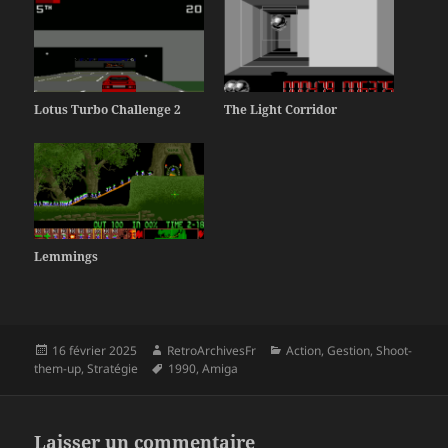
Lotus Turbo Challenge 2
The Light Corridor
Lemmings
Publié
Auteur
Catégories
16 février 2025
RetroArchivesFr
Action
,
Gestion
,
Shoot-
le
Mots-
them-up
,
Stratégie
1990
,
Amiga
clés
Laisser un commentaire