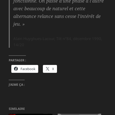
fonctionne. On passe d’une phase à l’autre
avec beaucoup de naturel et cette
alternance relance sans cesse l’intérêt de
jeu. »
Alain Huyghues-Lacour, Tilt n°84, décembre 1990,
14/20
PARTAGER :
Facebook
X
J’AIME ÇA :
SIMILAIRE