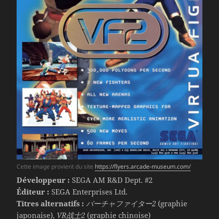
Cette image provient du site
https://flyers.arcade-museum.com/
Développeur :
SEGA AM R&D Dept. #2
Éditeur :
SEGA Enterprises Ltd.
Titres alternatifs :
バーチャファイター2
(graphie
japonaise),
VR战士2
(graphie chinoise)