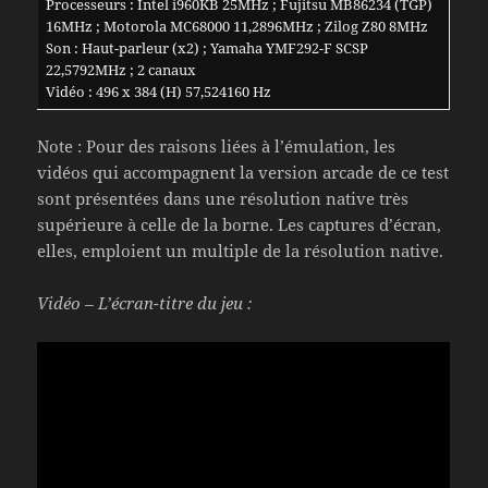
Processeurs : Intel i960KB 25MHz ; Fujitsu MB86234 (TGP)
16MHz ; Motorola MC68000 11,2896MHz ; Zilog Z80 8MHz
Son : Haut-parleur (x2) ; Yamaha YMF292-F SCSP
22,5792MHz ; 2 canaux
Vidéo : 496 x 384 (H) 57,524160 Hz
Note : Pour des raisons liées à l’émulation, les
vidéos qui accompagnent la version arcade de ce test
sont présentées dans une résolution native très
supérieure à celle de la borne. Les captures d’écran,
elles, emploient un multiple de la résolution native.
Vidéo – L’écran-titre du jeu :