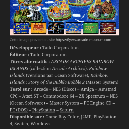
Cette image provient du site
https://flyers.arcade-museum.com
Développeur :
Taito Corporation
Éditeur :
Taito Corporation
Titre
s
alternatifs :
ARCADE ARCHIVES RAINBOW
ISLANDS
(collection
Arcade Archives
),
Rainbow
Islands
(versions par Ocean Software),
Rainbow
Islands : Story of the Bubble Bobble 2
(Master System)
Testé sur :
Arcade
–
NES
(Disco) –
Amiga
–
Amstrad
CPC
–
Atari ST
–
Commodore 64
–
ZX Spectrum
–
NES
(Ocean Software) –
Master System
–
PC Engine CD
–
PC (DOS)
–
PlayStation
–
Saturn
Disponible sur :
Game Boy Color, J2ME, PlayStation
4, Switch, Windows