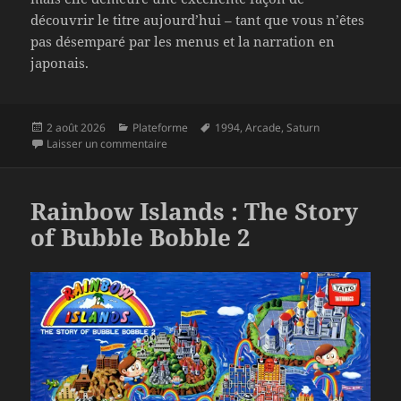
découvrir le titre aujourd’hui – tant que vous n’êtes
pas désemparé par les menus et la narration en
japonais.
Publié
Catégories
Mots-
2 août 2026
Plateforme
1994
,
Arcade
,
Saturn
le
sur Bubble Bobble II
clés
Laisser un commentaire
Rainbow Islands : The Story
of Bubble Bobble 2