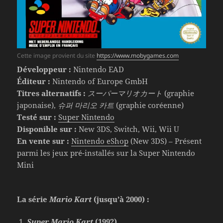
Cette image provient du site
https://www.mobygames.com
Développeur :
Nintendo EAD
Éditeur :
Nintendo of Europe GmbH
Titres alternatifs :
スーパーマリオカート
(graphie
japonaise),
슈퍼 마리오 카트
(graphie coréenne)
Testé sur :
Super Nintendo
Disponible sur :
New 3DS, Switch, Wii, Wii U
En vente sur :
Nintendo eShop
(New 3DS) – Présent
parmi les jeux pré-installés sur la Super Nintendo
Mini
La série
Mario Kart
(jusqu’à 2000) :
Super Mario Kart
(1992)