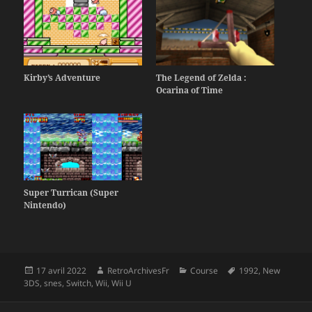
Kirby’s Adventure
The Legend of Zelda :
Ocarina of Time
Super Turrican (Super
Nintendo)
Publié
Auteur
Catégories
Mots-
17 avril 2022
RetroArchivesFr
Course
1992
,
New
le
clés
3DS
,
snes
,
Switch
,
Wii
,
Wii U