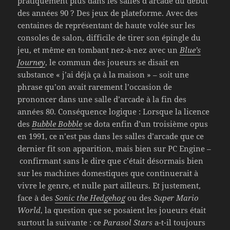
pratiquement plus dans les salles d’arcade du début
des années 90 ? Des jeux de plateforme. Avec des
centaines de représentant de haute volée sur les
consoles de salon, difficile de tirer son épingle du
jeu, et même en tombant nez-à-nez avec un
Blue’s
Journey
, le commun des joueurs se disait en
substance « j’ai déjà ça à la maison » – soit une
phrase qu’on avait rarement l’occasion de
prononcer dans une salle d’arcade à la fin des
années 80. Conséquence logique : Lorsque la licence
des
Bubble Bobble
se dota enfin d’un troisième opus
en 1991, ce n’est pas dans les salles d’arcade que ce
dernier fit son apparition, mais bien sur PC Engine –
confirmant sans le dire que c’était désormais bien
sur les machines domestiques que continuerait à
vivre le genre, et nulle part ailleurs. Et justement,
face à des
Sonic the Hedgehog
ou des
Super Mario
World
, la question que se posaient les joueurs était
surtout la suivante : ce
Parasol Stars
a-t-il toujours