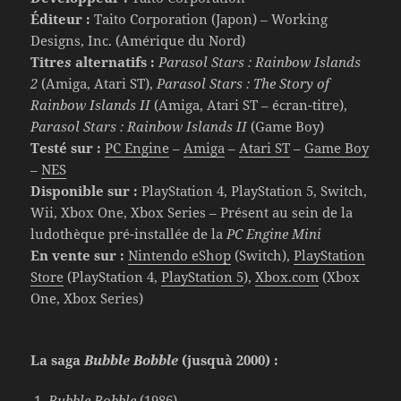
Éditeur :
Taito Corporation (Japon) – Working
Designs, Inc. (Amérique du Nord)
Titre
s
alternatifs :
Parasol Stars : Rainbow Islands
2
(Amiga, Atari ST),
Parasol Stars : The Story of
Rainbow Islands II
(Amiga, Atari ST – écran-titre),
Parasol Stars : Rainbow Islands II
(Game Boy)
Testé sur :
PC Engine
–
Amiga
–
Atari ST
–
Game Boy
–
NES
Disponible sur :
PlayStation 4, PlayStation 5, Switch,
Wii, Xbox One, Xbox Series – Présent au sein de la
ludothèque pré-installée de la
PC Engine Mini
En vente sur :
Nintendo eShop
(Switch),
PlayStation
Store
(PlayStation 4,
PlayStation 5
),
Xbox.com
(Xbox
One, Xbox Series)
La saga
Bubble Bobble
(jusquà 2000) :
Bubble Bobble
(1986)