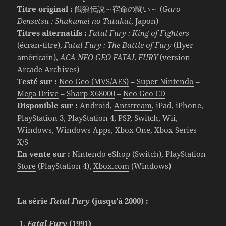
Titre original :
餓狼伝説～宿命の闘い～ (
Garō
Densetsu : Shukumei no Tatakai
, Japon)
Titres alternatifs :
Fatal Fury : King of Fighters
(écran-titre),
Fatal Fury : The Battle of Fury
(flyer
américain),
ACA NEO GEO FATAL FURY
(version
Arcade Archives)
Testé sur :
Neo Geo (MVS/AES)
–
Super Nintendo
–
Mega Drive
–
Sharp X68000
–
Neo Geo CD
Disponible sur :
Android,
Antstream
, iPad, iPhone,
PlayStation 3, PlayStation 4, PSP, Switch, Wii,
Windows, Windows Apps, Xbox One, Xbox Series
X/S
En vente sur :
Nintendo eShop
(Switch),
PlayStation
Store
(PlayStation 4),
Xbox.com
(Windows)
La série
Fatal Fury
(jusqu’à 2000) :
Fatal Fury
(1991)