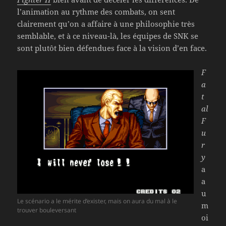
l’animation au rythme des combats, on sent
clairement qu’on a affaire à une philosophie très
semblable, et à ce niveau-là, les équipes de SNK se
sont plutôt bien défendues face à la vision d’en face.
F
a
t
al
F
u
r
y
a
a
u
Le scénario a le mérite d’exister, mais on aura du mal à le
m
trouver bouleversant
oi