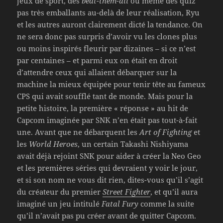
jeux de sport, des
beat-them-all
ou même des quiz
pas très emballants au-delà de leur réalisation, Ryu
et les autres auront clairement dicté la tendance. On
ne sera donc pas surpris d’avoir vu les clones plus
ou moins inspirés fleurir par dizaines – si ce n’est
par centaines – et parmi eux on était en droit
d’attendre ceux qui allaient débarquer sur la
machine la mieux équipée pour tenir tête au fameux
CPS qui avait soufflé tant de monde. Mais pour la
petite histoire, la première « réponse » au hit de
Capcom imaginée par SNK n’en était pas tout-à-fait
une. Avant que ne débarquent les
Art of Fighting
et
les
World Heroes
, un certain Takashi Nishiyama
avait déjà rejoint SNK pour aider à créer la Neo Geo
et les premières séries qui devraient y voir le jour,
et si son nom ne vous dit rien, dites-vous qu’il s’agit
du créateur du premier
Street Fighter
, et qu’il aura
imaginé un jeu intitulé
Fatal Fury
comme la suite
qu’il n’avait pas pu créer avant de quitter Capcom.