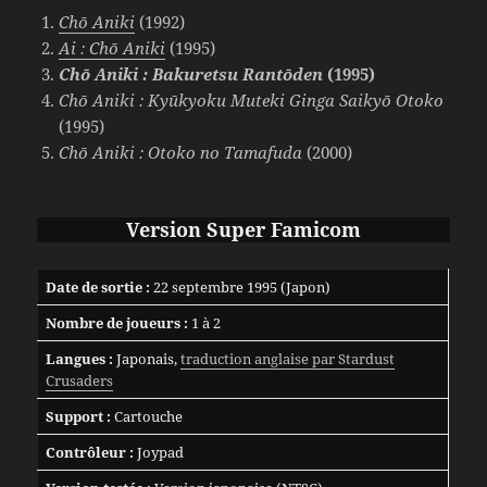
Chō Aniki
(1992)
Ai : Chō Aniki
(1995)
Chō Aniki : Bakuretsu Rantōden
(1995)
Chō Aniki : Kyūkyoku Muteki Ginga Saikyō Otoko
(1995)
Chō Aniki : Otoko no Tamafuda
(2000)
Version
Super Famicom
Date de sortie :
22 septembre 1995 (Japon)
Nombre de joueurs :
1 à 2
Langues :
Japonais,
traduction anglaise par Stardust
Crusaders
Support :
Cartouche
Contrôleur :
Joypad