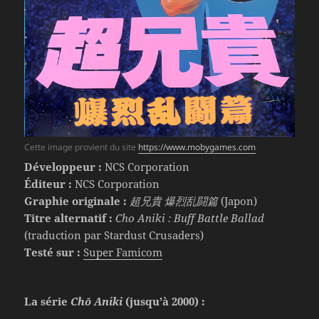
Cette image provient du site
https://www.mobygames.com
Développeur :
NCS Corporation
Éditeur :
NCS Corporation
Graphie originale :
超兄貴 爆烈乱闘篇
(Japon)
Titre alternatif :
Cho Aniki : Buff Battle Ballad
(traduction par Stardust Crusaders)
Testé sur :
Super Famicom
La série
Chō Aniki
(jusqu’à 2000) :