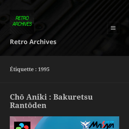
MENU
Retro Archives
ET
WIDGETS
Étiquette :
1995
Chō Aniki : Bakuretsu
Rantōden