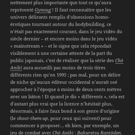
nettement plus importante que tout ce qu’aura
représenté
Gynoug
! Il faut reconnaître que les
univers délirants remplis d’obsessions homo-
érotiques tournant autour du bodybuilding, ce
n’était pas exactement courant, dans le jeu vidéo du
siècle dernier – et encore moins dans le jeu vidéo
« mainstream » – et le signe que cela répondait
visiblement à une certaine attente de la part du
public japonais, c’est de réaliser que la série des
Chō
Aniki
aura accueilli pas moins de trois titres
différents rien qu’en 1995 ; pas mal, pour un délire
de niche qu’aucun éditeur occidental n’aurait osé
approcher à l’époque à moins de deux-cents mètres
avec un bâton ! Et quand je dis « différents », cela est
d’autant plus vrai que la licence n’hésitait plus,
désormais, à faire faux bond à son genre d’origine
(le
shoot-them-up
, pour ceux qui suivent) pour
commencer à proposer… eh bien, par exemple, un
jeu de combat avec
Chō Aniki : Bakuretsu Rantōden
.