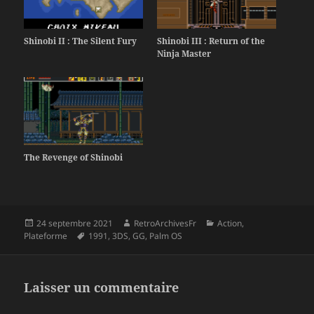
Shinobi II : The Silent Fury
Shinobi III : Return of the
Ninja Master
The Revenge of Shinobi
Publié
Auteur
Catégories
24 septembre 2021
RetroArchivesFr
Action
,
le
Mots-
Plateforme
1991
,
3DS
,
GG
,
Palm OS
clés
Laisser un commentaire