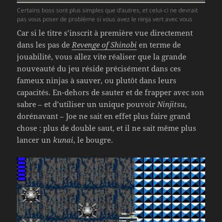
Certains boss sont plus simples que d’autres, et celui-ci ne devrait
pas vous poser de problème si vous avez le ninja vert avec vous
Car si le titre s’inscrit à première vue directement
dans les pas de
Revenge of Shinobi
en terme de
jouabilité, vous allez vite réaliser que la grande
nouveauté du jeu réside précisément dans ces
fameux ninjas à sauver, ou plutôt dans leurs
capacités. En-dehors de sauter et de frapper avec son
sabre – et d’utiliser un unique pouvoir
Ninjitsu
,
dorénavant – Joe ne sait en effet plus faire grand
chose : plus de double saut, et il ne sait même plus
lancer un
kunai
, le bougre.