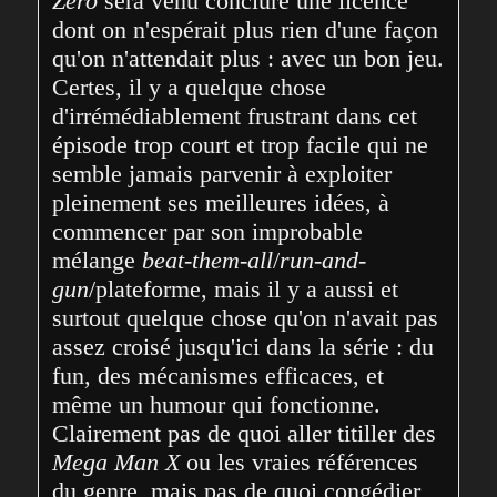
Zero
 sera venu conclure une licence 
dont on n'espérait plus rien d'une façon 
qu'on n'attendait plus : avec un bon jeu. 
Certes, il y a quelque chose 
d'irrémédiablement frustrant dans cet 
épisode trop court et trop facile qui ne 
semble jamais parvenir à exploiter 
pleinement ses meilleures idées, à 
commencer par son improbable 
mélange 
beat-them-all
/
run-and-
gun
/plateforme, mais il y a aussi et 
surtout quelque chose qu'on n'avait pas 
assez croisé jusqu'ici dans la série : du 
fun, des mécanismes efficaces, et 
même un humour qui fonctionne. 
Clairement pas de quoi aller titiller des 
Mega Man X
 ou les vraies références 
du genre, mais pas de quoi congédier 