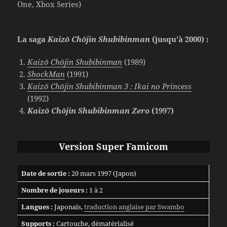
One, Xbox Series)
La saga
Kaizō Chōjin Shubibinman
(jusqu’à 2000) :
Kaizō Chōjin Shubibinman
(1989)
ShockMan
(1991)
Kaizō Chōjin Shubibinman 3 : Ikai no Princess
(1992)
Kaizō Chōjin Shubibinman Zero
(1997)
Version Super Famicom
Date de sortie :
20 mars 1997 (Japon)
Nombre de joueurs :
1 à 2
Langues :
Japonais,
traduction anglaise par Swambo
Supports :
Cartouche, dématérialisé