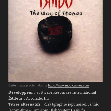
Cette image provient du site
https://www.mobygames.com
Développeur :
Software Resources International
Éditeur :
Accolade, Inc.
Titres alternatifs :
石道
(graphie japonaise),
Ishidō
(écran-titre – Famicom Disk System),
Ishido