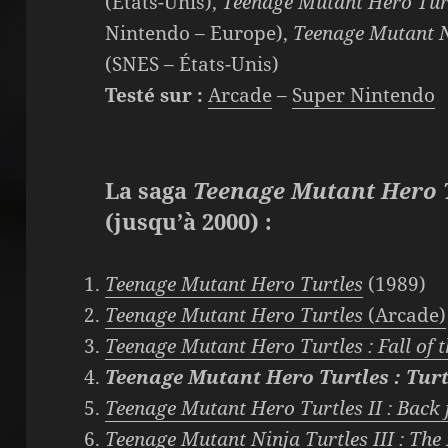
(États-Unis),
Teenage Mutant Hero Turt
Nintendo – Europe),
Teenage Mutant Ni
(SNES – États-Unis)
Testé sur :
Arcade
–
Super Nintendo
La saga
Teenage Mutant Hero 
(jusqu’à 2000) :
Teenage Mutant Hero Turtles
(1989)
Teenage Mutant Hero Turtles
(Arcade)
Teenage Mutant Hero Turtles : Fall of 
Teenage Mutant Hero Turtles : Turt
Teenage Mutant Hero Turtles II : Back
Teenage Mutant Ninja Turtles III : Th