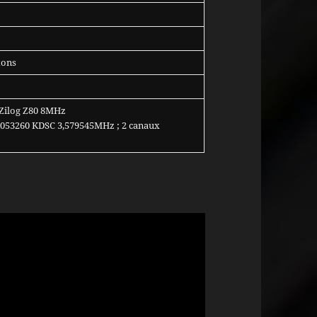
tons
Zilog Z80 8MHz
K053260 KDSC 3,579545MHz ; 2 canaux