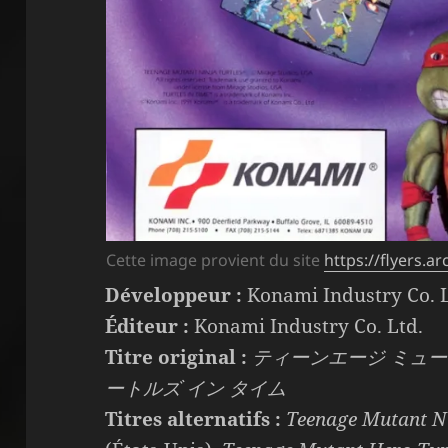
Cette image provient du site
https://flyers.
Développeur :
Konami Industry Co. L
Éditeur :
Konami Industry Co. Ltd.
Titre original :
ティーンエージ ミュー
ートルズ イン タイム
Titres alternatifs :
Teenage Mutant Nin