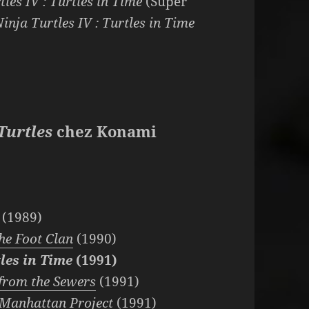
les IV : Turtles in Time
(Super
nja Turtles IV : Turtles in Time
Turtles
chez Konami
(1989)
the Foot Clan
(1990)
les in Time
(1991)
 from the Sewers
(1991)
e Manhattan Project
(1991)