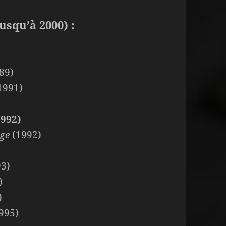
usqu’à 2000) :
89)
1991)
992)
nge
(1992)
3)
)
)
995)