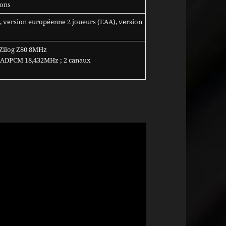
tons
 version européenne 2 joueurs (EAA), version
Zilog Z80 8MHz
9 ADPCM 18,432MHz ; 2 canaux