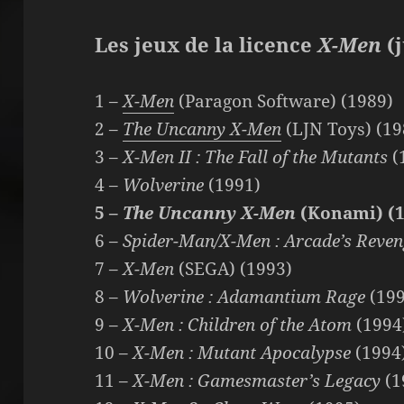
Les jeux de la licence
X-Men
(j
1 –
X-Men
(Paragon Software) (1989)
2 –
The Uncanny X-Men
(LJN Toys) (19
3 –
X-Men II : The Fall of the Mutants
(
4 –
Wolverine
(1991)
5 –
The Uncanny X-Men
(Konami) (1
6 –
Spider-Man/X-Men : Arcade’s Reve
7 –
X-Men
(SEGA) (1993)
8 –
Wolverine : Adamantium Rage
(199
9 –
X-Men : Children of the Atom
(1994
10 –
X-Men : Mutant Apocalypse
(1994
11 –
X-Men : Gamesmaster’s Legacy
(1