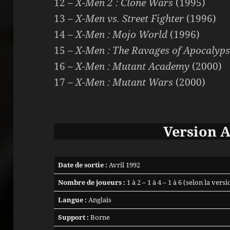
12 –
X-Men 2 : Clone Wars
(1995)
13 –
X-Men vs. Street Fighter
(1996)
14 –
X-Men : Mojo World
(1996)
15 –
X-Men : The Ravages of Apocalyps
16 –
X-Men : Mutant Academy
(2000)
17 –
X-Men : Mutant Wars
(2000)
Version 
Date de sortie :
Avril 1992
Nombre de joueurs :
1 à 2 – 1 à 4 – 1 à 6 (selon la versi
Langue :
Anglais
Support :
Borne