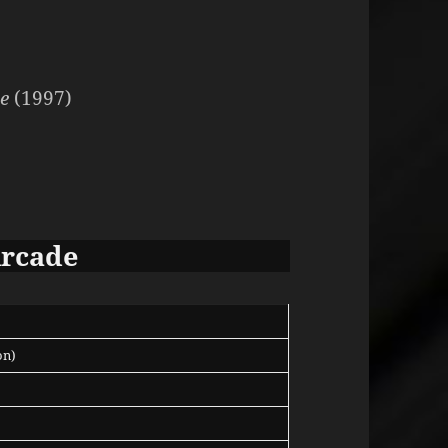
e
(1997)
Arcade
on)