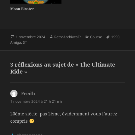
Moon Blaster
Publié
Auteur
Catégories
Mots-
1 novembre 2024
RetroArchivesFr
Course
1990
,
le
clés
Amiga
,
ST
3 réflexions au sujet de « The Ultimate
Ride »
Fredb
dit :
1 novembre 2024 à 21 h 21 min
20ème siècle, pas 2ème, évidemment vous l’aurez
compris