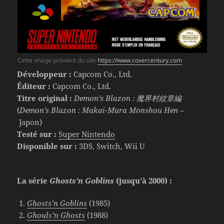
Cette image provient du site
https://www.covercentury.com
Développeur :
Capcom Co., Ltd.
Éditeur :
Capcom Co., Ltd.
Titre original :
Demon’s Blazon : 魔界村紋章編
(
Demon’s Blazon : Makai-Mura Monshou Hen
–
Japon)
Testé sur :
Super Nintendo
Disponible sur :
3DS, Switch, Wii U
La série
Ghosts’n Goblins
(jusqu’à 2000) :
Ghosts’n Goblins
(1985)
Ghouls’n Ghosts
(1988)