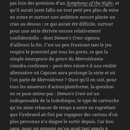
pas loin des prémices d’un
Symphony of the Night
, et
qu’il aurait juste fallu un tout petit peu plus de mise
en scène et surtout une ambition encore placée un
cran au-dessus ; ce qui aurait été difficile, surtout
pour une série dérivée encore relativement
confidentielle – dont
Demon’s Crest
signera
d’ailleurs la fin. C’est un peu frustrant tant le jeu
respire le potentiel par tous les pores, ce que la
simple émergence du genre du
Metroidvani
a
viendra confirmer – peut-être existe-t-il une réalité
alternative où Capcom aura prolongé la série et où
l’on parle de
Metroidcrest
? Quoi qu’il en soit, pour
tous les amateurs d’action/plateforme, la question
ne se pose même pas :
Demon’s Crest
est un
indispensable de la ludothèque, le type de cartouche
qu’on aime relancer de temps à autre en regrettant
que Firebrand ait fini par regagner des cartons d’où
plus personne n’a daigné le sortir depuis. Car bon
sang, pour un ennemi qu’on avait tant appris à