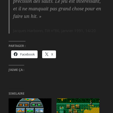
précision des sauts. Le jeu est intéressant,
et il ne manquait pas grand chose pour en
faire un hit. »
Jacques Harbonn, Tilt n°86, janvier 1991, 14/20
PARTAGER :
Facebook
X
J’AIME ÇA :
SIMILAIRE