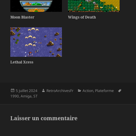
Moon Blaster
Wings of Death
Lethal Xcess
Publié
Auteur
Catégories
Mots-
5 juillet 2024
RetroArchivesFr
Action
,
Plateforme
le
clés
1990
,
Amiga
,
ST
Laisser un commentaire