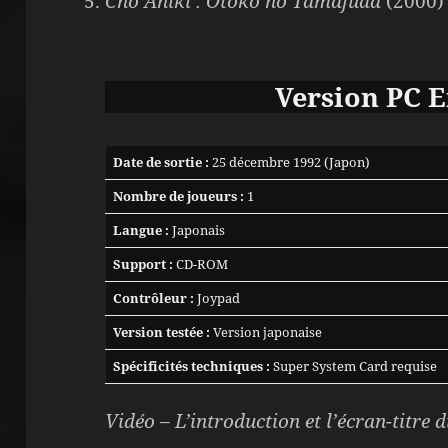
Chō Aniki : Otoko no Tamafuda
(2000)
Version
PC E
Date de sortie :
25 décembre 1992 (Japon)
Nombre de joueurs :
1
Langue :
Japonais
Support :
CD-ROM
Contrôleur :
Joypad
Version testée :
Version japonaise
Spécificités techniques :
Super System Card requise
Vidéo – L’introduction et l’écran-titre d