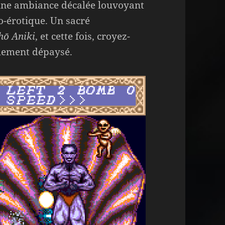
une ambiance décalée louvoyant
o-érotique. Un sacré
hō Aniki
, et cette fois, croyez-
iblement dépaysé.