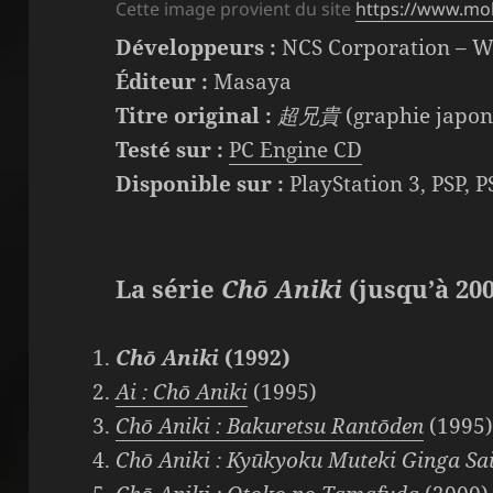
Cette image provient du site
https://www.m
Développeurs :
NCS Corporation – Wi
Éditeur :
Masaya
Titre original :
超兄貴
(graphie japon
Testé sur :
PC Engine CD
Disponible sur :
PlayStation 3, PSP, 
La série
Chō Aniki
(jusqu’à 200
Chō Aniki
(1992)
Ai : Chō Aniki
(1995)
Chō Aniki : Bakuretsu Rantōden
(1995
Chō Aniki : Kyūkyoku Muteki Ginga Sa