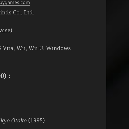
obygames.com
nds Co., Ltd.
aise)
PS Vita, Wii, Wii U, Windows
0) :
)
ikyō Otoko
(1995)