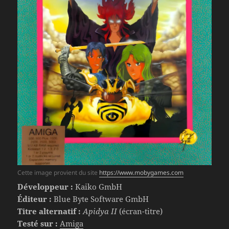
Cette image provient du site
https://www.mobygames.com
Développeur :
Kaiko GmbH
Éditeur :
Blue Byte Software GmbH
Titre alternatif :
Apidya II
(écran-titre)
Testé sur :
Amiga