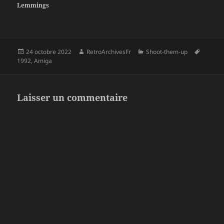
Lemmings
Publié
Auteur
Catégories
Mots-
24 octobre 2022
RetroArchivesFr
Shoot-them-up
le
clés
1992
,
Amiga
Laisser un commentaire