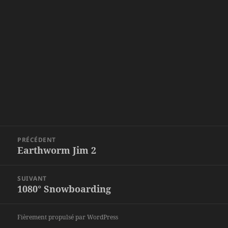
Navigation
PRÉCÉDENT
de
Earthworm Jim 2
Article
l’article
précédent :
SUIVANT
1080° Snowboarding
Article
suivant :
Fièrement propulsé par WordPress