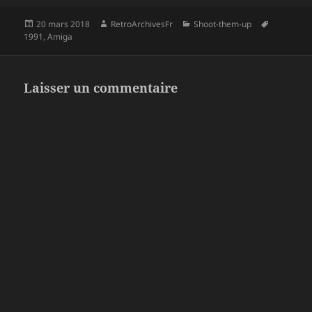
Publié
Auteur
Catégories
Mots-
20 mars 2018
RetroArchivesFr
Shoot-them-up
le
clés
1991
,
Amiga
Laisser un commentaire