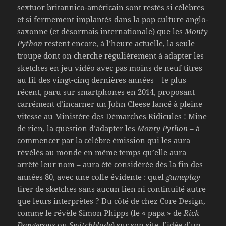
sextuor britannico-américain sont restés si célèbres
et si fermement implantés dans la pop culture anglo-
saxonne (et désormais internationale) que les
Monty
Python
restent encore, à l’heure actuelle, la seule
troupe dont on cherche régulièrement à adapter les
sketches en jeu vidéo avec pas moins de neuf titres
au fil des vingt-cinq dernières années – le plus
récent, paru sur smartphones en 2014, proposant
carrément d’incarner un John Cleese lancé à pleine
vitesse au Ministère des Démarches Ridicules ! Mine
de rien, la question d’adapter les
Monty Python
– à
commencer par la célèbre émission qui les aura
révélés au monde en même temps qu’elle aura
arrêté leur nom – aura été considérée dès la fin des
années 80, avec une colle évidente : quel
gameplay
tirer de sketches sans aucun lien ni continuité autre
que leurs interprètes ? Du côté de chez Core Design,
comme le révèle Simon Phipps (le « papa » de
Rick
Dangerous
ou
Switchblade
) sur
son site
, l’idée d’un