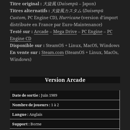
Titre original :
大旋風
(
Daisenpū
– Japon)
Titres alternatifs :
大旋風カスタム
(
Daisenpū
Custom
, PC Engine CD),
Hurricane
(version d’import
distribuée en France par Euro-Maintenance)
Testé sur :
Arcade
–
Mega Drive
–
PC Engine
–
PC
Engine CD
Disponible sur :
SteamOS + Linux, MacOS, Windows
En vente sur :
Steam.com
(SteamOS + Linux, MacOs,
Windows)
Version Arcade
Date de sortie :
Juin 1989
Nombre de joueurs :
1 à 2
Langue :
Anglais
Support :
Borne