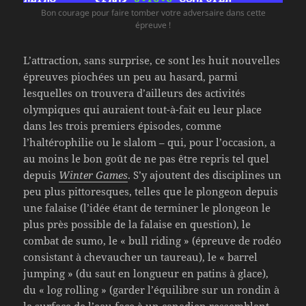
Bon courage pour faire tomber votre adversaire dans cette
épreuve !
L’attraction, sans surprise, ce sont les huit nouvelles
épreuves piochées un peu au hasard, parmi
lesquelles on trouvera d’ailleurs des activités
olympiques qui auraient tout-à-fait eu leur place
dans les trois premiers épisodes, comme
l’haltérophilie ou le slalom – qui, pour l’occasion, a
au moins le bon goût de ne pas être repris tel quel
depuis
Winter Games
. S’y ajoutent des disciplines un
peu plus pittoresques, telles que le plongeon depuis
une falaise (l’idée étant de terminer le plongeon le
plus près possible de la falaise en question), le
combat de sumo, le « bull riding » (épreuve de rodéo
consistant à chevaucher un taureau), le « barrel
jumping » (du saut en longueur en patins à glace),
du « log rolling » (garder l’équilibre sur un rondin à
la surface de l’eau face à un canadien ressemblant