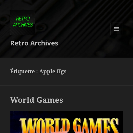
MENU
Retro Archives
ET
WIDGETS
Étiquette :
Apple IIgs
World Games