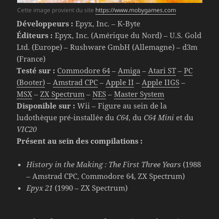
Cette image provient du site
https://www.mobygames.com
Développeurs :
Epyx, Inc. – K-Byte
Éditeurs :
Epyx, Inc. (Amérique du Nord) – U.S. Gold
Ltd. (Europe) – Rushware GmbH (Allemagne) – d3m
(France)
Testé sur :
Commodore 64
–
Amiga
–
Atari ST
–
PC
(Booter)
–
Amstrad CPC
–
Apple II
–
Apple IIGS
–
MSX
–
ZX Spectrum
–
NES
–
Master System
Disponible sur :
Wii – Figure au sein de la
ludothèque pré-installée du
C64
, du
C64 Mini
et du
VIC20
Présent au sein des compilations :
History in the Making : The First Three Years
(1988
– Amstrad CPC, Commodore 64, ZX Spectrum)
Epyx 21
(1990 – ZX Spectrum)