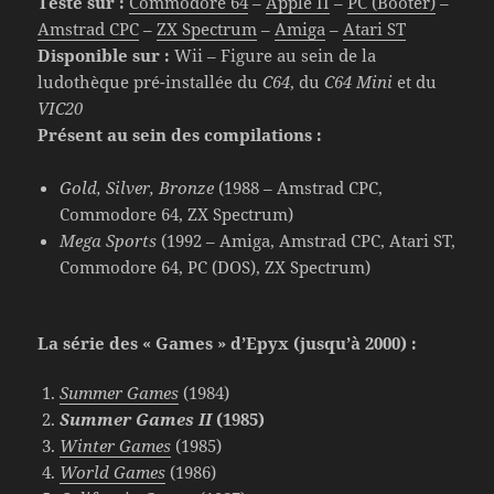
Testé sur :
Commodore 64
–
Apple II
–
PC (Booter)
–
Amstrad CPC
–
ZX Spectrum
–
Amiga
–
Atari ST
Disponible sur :
Wii – Figure au sein de la
ludothèque pré-installée du
C64
, du
C64 Mini
et du
VIC20
Présent au sein des compilations :
Gold, Silver, Bronze
(1988 – Amstrad CPC,
Commodore 64, ZX Spectrum)
Mega Sports
(1992 – Amiga, Amstrad CPC, Atari ST,
Commodore 64, PC (DOS), ZX Spectrum)
La série des « Games » d’Epyx (jusqu’à 2000) :
Summer Games
(1984)
Summer Games II
(1985)
Winter Games
(1985)
World Games
(1986)