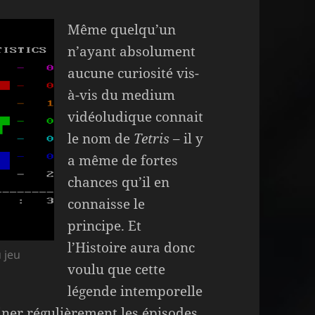
Même quelqu’un
n’ayant absolument
aucune curiosité vis-
à-vis du medium
vidéoludique connait
le nom de
Tetris
– il y
a même de fortes
chances qu’il en
connaisse le
principe. Et
l’Histoire aura donc
 jeu
voulu que cette
légende intemporelle
iner régulièrement les épisodes