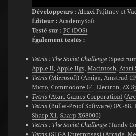
Développeurs :
Alexei Pajitnov et V
Éditeur :
AcademySoft
Testé sur :
PC (DOS)
Également testés :
Tetris : The Soviet Challenge
(Spectrum
Apple II
,
Apple IIgs
,
Macintosh
,
Atari
Tetris
(Mirrosoft)
(
Amiga
,
Amstrad C
Micro
,
Commodore 64
,
Electron
,
ZX S
Tetris
(Atari Games Corporation)
(
Ar
Tetris
(Bullet-Proof Software)
(
PC-88
,
Sharp X1
,
Sharp X68000
)
Tetris : The Soviet Challenge
(Tandy Co
Tetris
(SEGA Enterprises)
(
Arcade
,
Me