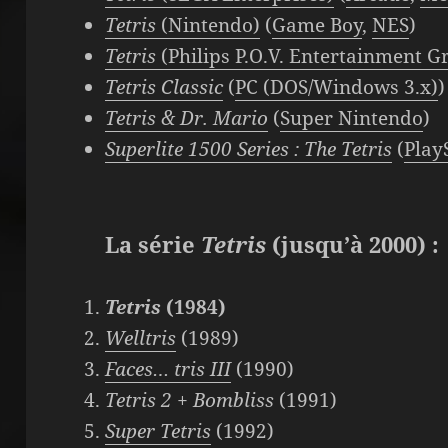
Tetris
(Nintendo)
(
Game Boy
,
NES
)
Tetris
(Philips P.O.V. Entertainment G
Tetris Classic
(
PC (DOS/Windows 3.x)
)
Tetris & Dr. Mario
(
Super Nintendo
)
Superlite 1500 Series :
The Tetris
(
Play
La série
Tetris
(jusqu’à 2000) :
Tetris
(1984)
Welltris
(1989)
Faces… tris III
(1990)
Tetris 2 + Bombliss
(1991)
Super Tetris
(1992)