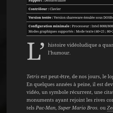
Support :
Dématérialisé
Contrôleur :
Clavier
Version testée :
Version shareware émulée sous DOSB
Configuration minimale :
Processeur : Intel 8088/80
Modes graphiques supportés : Mode texte (40×25 ; 80×
L’
histoire vidéoludique a qu
l’humour.
Tetris
est peut-être, de nos jours, le l
En quelques années à peine, il est de
vidéo, un symbole récurrent, une cit
monuments ayant rejoint les rives con
tels
Pac-Man
,
Super Mario Bros.
ou
Ze