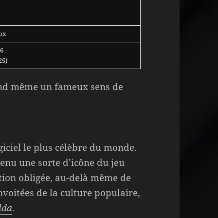
ox
86
25)
and même un fameux sens de
ogiciel le plus célèbre du monde.
venu une sorte d’icône du jeu
ation obligée, au-delà même de
voitées de la culture populaire,
lda
.