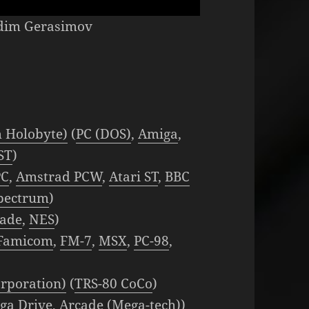
adim Gerasimov
 Holobyte)
(
PC (DOS)
,
Amiga
,
 ST
)
PC
,
Amstrad PCW
,
Atari ST
,
BBC
pectrum
)
cade
,
NES
)
Famicom
,
FM-7
,
MSX
,
PC-98
,
rporation)
(
TRS-80 CoCo
)
ga Drive
,
Arcade (Mega-tech)
)