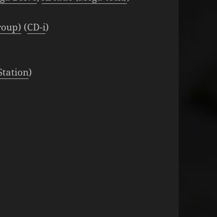
roup)
(
CD-i
)
Station
)