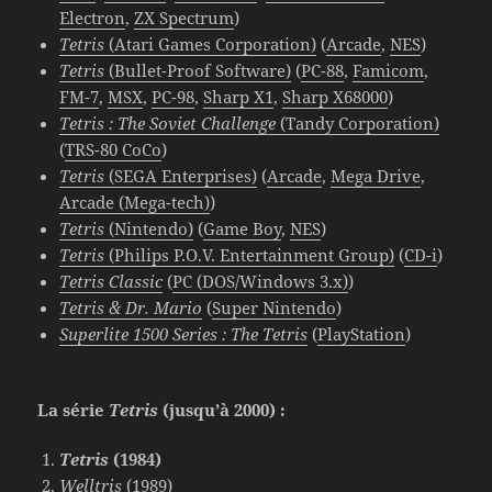
Electron
,
ZX Spectrum
)
Tetris
(Atari Games Corporation)
(
Arcade
,
NES
)
Tetris
(Bullet-Proof Software)
(
PC-88
,
Famicom
,
FM-7
,
MSX
,
PC-98
,
Sharp X1
,
Sharp X68000
)
Tetris : The Soviet Challenge
(Tandy Corporation)
(
TRS-80 CoCo
)
Tetris
(SEGA Enterprises)
(
Arcade
,
Mega Drive
,
Arcade (Mega-tech)
)
Tetris
(Nintendo)
(
Game Boy
,
NES
)
Tetris
(Philips P.O.V. Entertainment Group)
(
CD-i
)
Tetris Classic
(
PC (DOS/Windows 3.x)
)
Tetris & Dr. Mario
(
Super Nintendo
)
Superlite 1500 Series :
The Tetris
(
PlayStation
)
La série
Tetris
(jusqu’à 2000) :
Tetris
(1984)
Welltris
(1989)