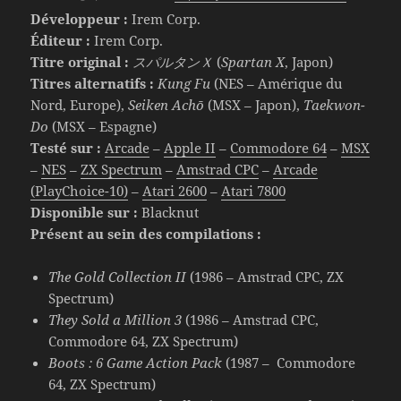
Développeur :
Irem Corp.
Éditeur :
Irem Corp.
Titre original :
スパルタンＸ
(
Spartan X
, Japon)
Titres alternatifs :
Kung Fu
(NES – Amérique du
Nord, Europe),
Seiken Achō
(MSX – Japon),
Taekwon-
Do
(MSX – Espagne)
Testé sur :
Arcade
–
Apple II
–
Commodore 64
–
MSX
–
NES
–
ZX Spectrum
–
Amstrad CPC
–
Arcade
(PlayChoice-10)
–
Atari 2600
–
Atari 7800
Disponible sur :
Blacknut
Présent au sein des compilations :
The Gold Collection II
(1986 – Amstrad CPC, ZX
Spectrum)
They Sold a Million 3
(1986 – Amstrad CPC,
Commodore 64, ZX Spectrum)
Boots : 6 Game Action Pack
(1987 – Commodore
64, ZX Spectrum)