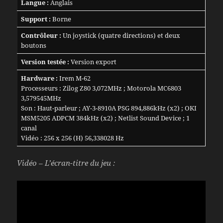
Langue :
Anglais
Support :
Borne
Contrôleur :
Un joystick (quatre directions) et deux
boutons
Version testée :
Version export
Hardware :
Irem M-62
Processeurs : Zilog Z80 3,072MHz ; Motorola MC6803
3,579545MHz
Son : Haut-parleur ; AY-3-8910A PSG 894,886kHz (x2) ; OKI
MSM5205 ADPCM 384kHz (x2) ; Netlist Sound Device ; 1
canal
Vidéo : 256 x 256 (H) 56,338028 Hz
Vidéo – L’écran-titre du jeu :