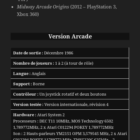
Midway Arcade Origins
(2012 – PlayStation 3,
Xbox 360)
Version
Arcade
Date de sortie :
Décembre 1986
Nombre de joueurs :
1 à 2 (à tour de rôle)
Langue :
Anglais
Support :
Borne
Contrôleur :
Un joystick rotatif et deux boutons
Version testée :
Version internationale, révision 4
Hardware :
Atari System 2
Processeurs : DEC T11 10MHz, MOS Technology 6502
1,789772MHz, 2 x Atari C012294 POKEY 1,789772MHz
Son : 2 Hauts-parleurs YM2151 OPM 3,579545 MHz, 2 x Atari
C012294 POKEY 11789772 MHz, TMS5220C 625kHz – 2