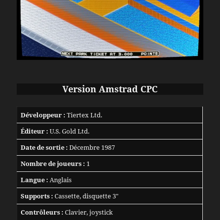
Version Amstrad CPC
Développeur :
Tiertex Ltd.
Éditeur :
U.S. Gold Ltd.
Date de sortie :
Décembre 1987
Nombre de joueurs :
1
Langue :
Anglais
Supports :
Cassette, disquette 3″
Contrôleurs :
Clavier, joystick