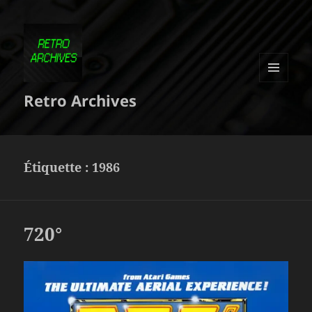
MENU
Retro Archives
ET
WIDGETS
Étiquette :
1986
720°