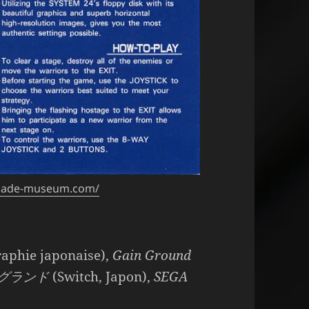
arcade-museum.com/
raphie japonaise),
Gain Ground
イングランド
(Switch, Japon),
SEGA