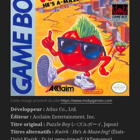
Cette image provient du site
https://www.mobygames.com
Développeur :
Atlus Co., Ltd.
Éditeur :
Acclaim Entertainment, Inc.
Titre original :
Puzzle Boy
(
パズルボーイ
, Japon)
Titres alternatifs :
Kwirk : He’s A-Maze-Ing!
(États-
Unis)
Kwirk : Er ist verw-irre-nd!
(Allemagne)