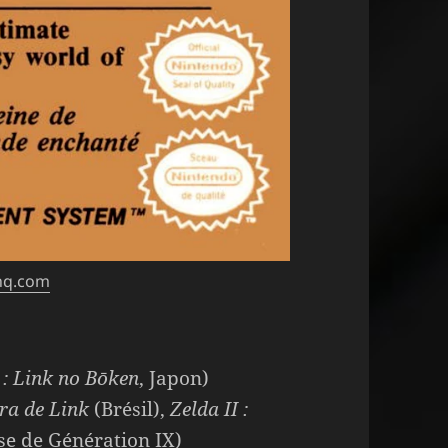
hq.com
I : Link no Bōken
, Japon)
ura de Link
(Brésil),
Zelda II :
se de Génération IX)