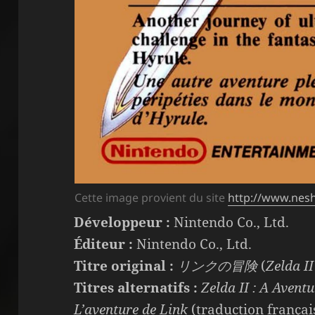
Cette image provient du site
http://www.nes
Développeur :
Nintendo Co., Ltd.
Éditeur :
Nintendo Co., Ltd.
Titre original :
リンクの冒険
(
Zelda I
Titres alternatifs :
Zelda II : A Avent
L’aventure de Link
(traduction françai