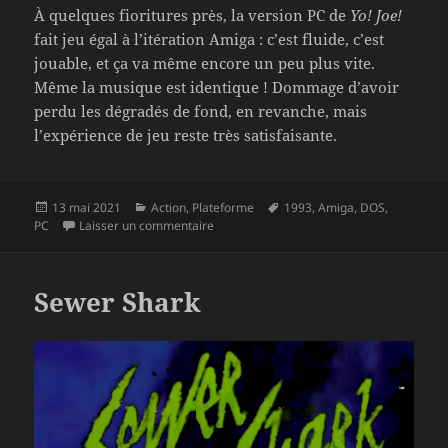
À quelques fioritures près, la version PC de
Yo! Joe!
fait jeu égal à l’itération Amiga : c’est fluide, c’est
jouable, et ça va même encore un peu plus vite.
Même la musique est identique ! Dommage d’avoir
perdu les dégradés de fond, en revanche, mais
l’expérience de jeu reste très satisfaisante.
Publié
Catégories
Mots-
13 mai 2021
Action
,
Plateforme
1993
,
Amiga
,
DOS
,
le
sur Yo! Joe!
clés
PC
Laisser un commentaire
Sewer Shark