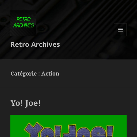
MENU
Retro Archives
ET
WIDGETS
Catégorie :
Action
Yo! Joe!