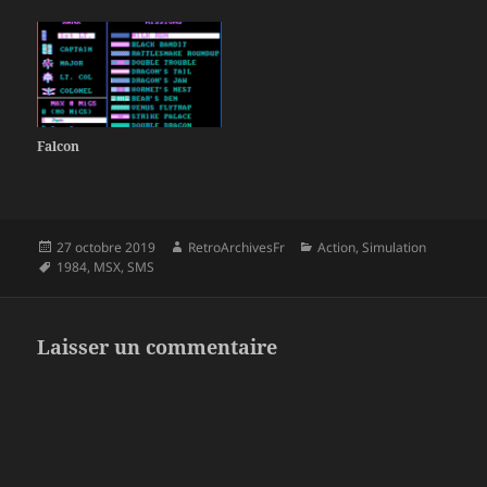
Falcon
Publié
Auteur
Catégories
27 octobre 2019
RetroArchivesFr
Action
,
Simulation
le
Mots-
1984
,
MSX
,
SMS
clés
Laisser un commentaire