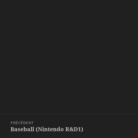
Navigation
PRÉCÉDENT
de
Baseball (Nintendo R&D1)
Article
l’article
précédent :