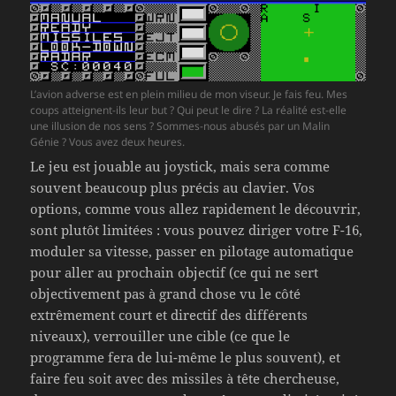
L’avion adverse est en plein milieu de mon viseur. Je fais feu. Mes
coups atteignent-ils leur but ? Qui peut le dire ? La réalité est-elle
une illusion de nos sens ? Sommes-nous abusés par un Malin
Génie ? Vous avez deux heures.
Le jeu est jouable au joystick, mais sera comme
souvent beaucoup plus précis au clavier. Vos
options, comme vous allez rapidement le découvrir,
sont plutôt limitées : vous pouvez diriger votre F-16,
moduler sa vitesse, passer en pilotage automatique
pour aller au prochain objectif (ce qui ne sert
objectivement pas à grand chose vu le côté
extrêmement court et directif des différents
niveaux), verrouiller une cible (ce que le
programme fera de lui-même le plus souvent), et
faire feu soit avec des missiles à tête chercheuse,