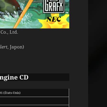
Co., Ltd.
lert
, Japon)
Engine CD
1 (États-Unis)