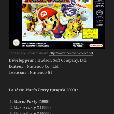
Cette image provient du site
http://www.thecoverproject.net
Développeur :
Hudson Soft Company, Ltd.
Éditeur :
Nintendo Co., Ltd.
Testé sur :
Nintendo 64
La série
Mario Party
(jusqu’à 2000) :
Mario Party
(1998)
Mario Party 2
(1999)
Mario Party 3
(2000)