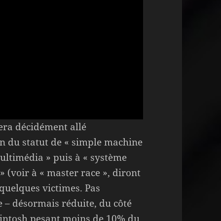
sera décidément allé
n du statut de « simple machine
ultimédia » puis à « système
» (voir à « master race », diront
quelques victimes. Pas
 – désormais réduite, du côté
cintosh pesant moins de 10% du