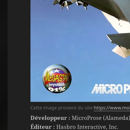
Cette image provient du site
https://www.m
Développeur :
MicroProse (Alameda
Éditeur :
Hasbro Interactive, Inc.