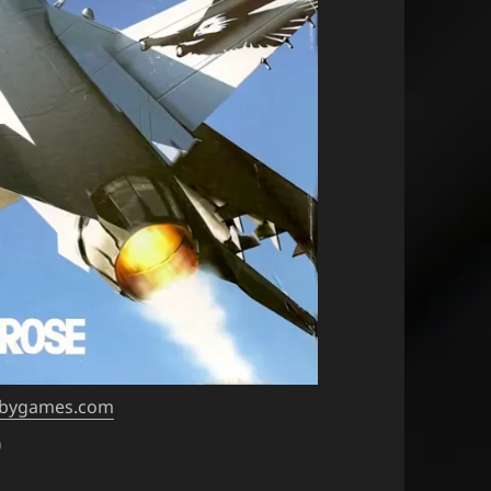
obygames.com
)