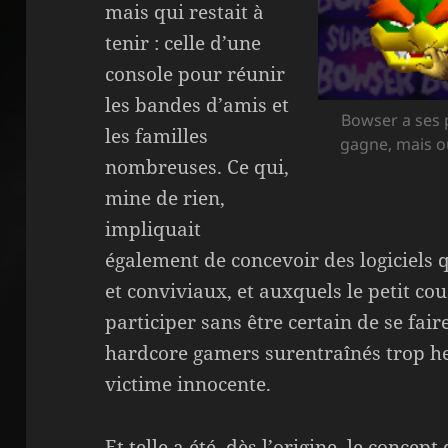
mais qui restait à
tenir : celle d’une
console pour réunir
les bandes d’amis et
Bowser a ses 
les familles
gagne, mais où
nombreuses. Ce qui,
mine de rien,
impliquait
également de concevoir des logiciels q
et conviviaux, et auxquels le petit co
participer sans être certain de se fa
hardcore gamers surentraînés trop h
victime innocente.
Et telle a été, dès l’origine, le concept