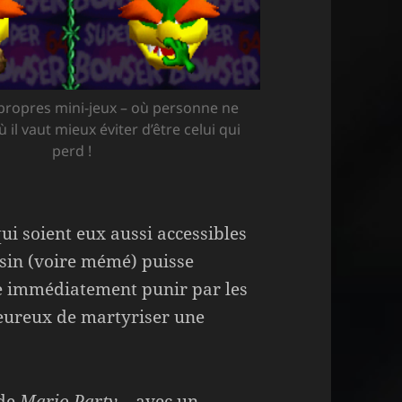
propres mini-jeux – où personne ne
 il vaut mieux éviter d’être celui qui
perd !
ui soient eux aussi accessibles
usin (voire mémé) puisse
ire immédiatement punir par les
eureux de martyriser une
 de
Mario Party
– avec un