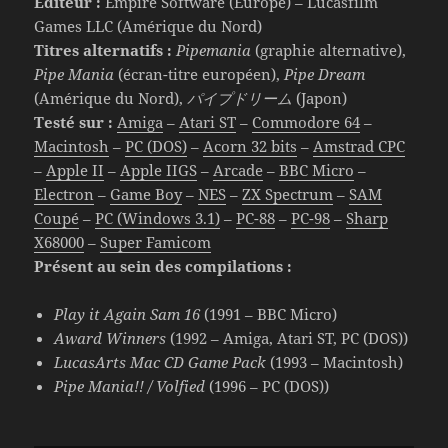
Éditeur :
Empire Software (Europe) – Lucasfilm
Games LLC (Amérique du Nord)
Titres alternatifs :
Pipemania
(graphie alternative),
Pipe Mania
(écran-titre européen),
Pipe Dream
(Amérique du Nord),
パイプドリーム
(Japon)
Testé sur :
Amiga
–
Atari ST
–
Commodore 64
–
Macintosh
–
PC (DOS)
–
Acorn 32 bits
–
Amstrad CPC
–
Apple II
–
Apple IIGS
–
Arcade
–
BBC Micro
–
Electron
–
Game Boy
–
NES
–
ZX Spectrum
–
SAM
Coupé
–
PC (Windows 3.1)
–
PC-88
–
PC-98
–
Sharp
X68000
–
Super Famicom
Présent au sein des compilations :
Play it Again Sam 16
(1991 – BBC Micro)
Award Winners
(1992 – Amiga, Atari ST, PC (DOS))
LucasArts Mac CD Game Pack
(1993 – Macintosh)
Pipe Mania!! / Volfied
(1996 – PC (DOS))