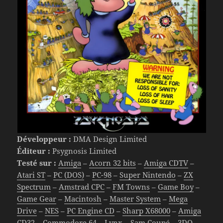
Développeur :
DMA Design Limited
Éditeur :
Psygnosis Limited
Testé sur :
Amiga
–
Acorn 32 bits
–
Amiga CDTV
–
Atari ST
–
PC (DOS)
–
PC-98
–
Super Nintendo
–
ZX
Spectrum
–
Amstrad CPC
–
FM Towns
–
Game Boy
–
Game Gear
–
Macintosh
–
Master System
–
Mega
Drive
–
NES
–
PC Engine CD
–
Sharp X68000
–
Amiga
CD32
–
Commodore 64
–
Lynx
–
Sam Coupé
–
3DO
–