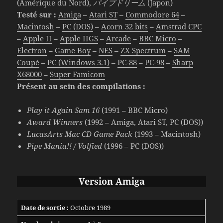
(Amérique du Nord),
パイプドリーム
(Japon)
Testé sur :
Amiga
–
Atari ST
–
Commodore 64
–
Macintosh
–
PC (DOS)
–
Acorn 32 bits
–
Amstrad CPC
–
Apple II
–
Apple IIGS
–
Arcade
–
BBC Micro
–
Electron
–
Game Boy
–
NES
–
ZX Spectrum
–
SAM
Coupé
–
PC (Windows 3.1)
–
PC-88
–
PC-98
–
Sharp
X68000
–
Super Famicom
Présent au sein des compilations :
Play it Again Sam 16
(1991 – BBC Micro)
Award Winners
(1992 – Amiga, Atari ST, PC (DOS))
LucasArts Mac CD Game Pack
(1993 – Macintosh)
Pipe Mania!! / Volfied
(1996 – PC (DOS))
Version Amiga
Date de sortie :
Octobre 1989