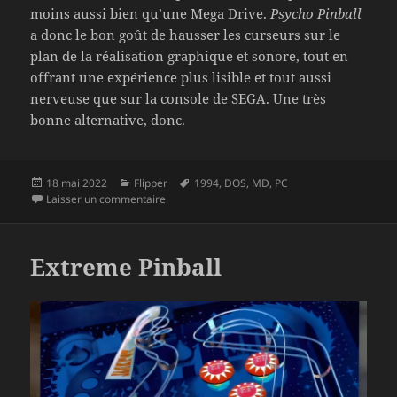
moins aussi bien qu’une Mega Drive.
Psycho Pinball
a donc le bon goût de hausser les curseurs sur le
plan de la réalisation graphique et sonore, tout en
offrant une expérience plus lisible et tout aussi
nerveuse que sur la console de SEGA. Une très
bonne alternative, donc.
Publié
Catégories
Mots-
18 mai 2022
Flipper
1994
,
DOS
,
MD
,
PC
le
sur Psycho Pinball
clés
Laisser un commentaire
Extreme Pinball