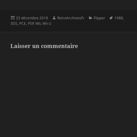
Publié
Auteur
Catégories
Mots-
23 décembre 2018
RetroArchivesFr
Flipper
1988
,
le
clés
3DS
,
PCE
,
PSP
,
Wii
,
Wii U
Laisser un commentaire