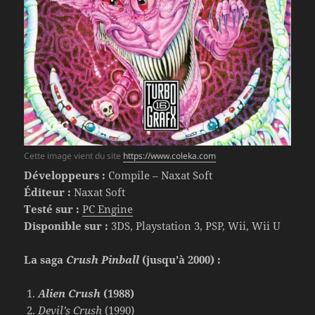
Cette image vient du site
https://www.coleka.com
Développeurs :
Compile – Naxat Soft
Éditeur :
Naxat Soft
Testé sur :
PC Engine
Disponible sur :
3DS, Playstation 3, PSP, Wii, Wii U
La saga
Crush Pinball
(jusqu’à 2000) :
Alien Crush
(1988)
Devil’s Crush
(1990)