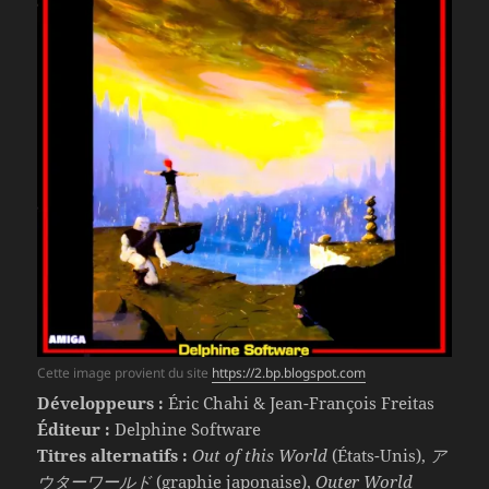
Cette image provient du site
https://2.bp.blogspot.com
Développeurs :
Éric Chahi & Jean-François Freitas
Éditeur :
Delphine Software
Titres alternatifs :
Out of this World
(États-Unis),
ア
ウターワールド
(graphie japonaise),
Outer World