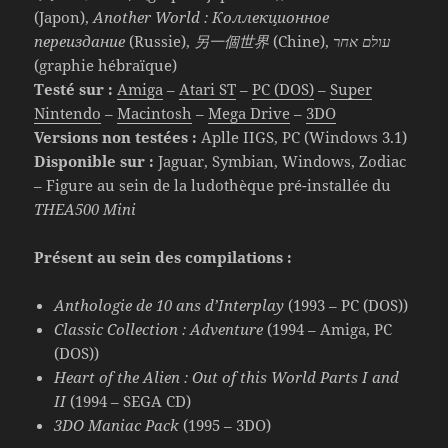
(Japon),
Another World : Коллекционное
переиздание
(Russie),
另一個世界
(Chine),
עולם אחר
(graphie hébraïque)
Testé sur :
Amiga
–
Atari ST
–
PC (DOS)
–
Super
Nintendo
–
Macintosh
–
Mega Drive
–
3DO
Versions non testées :
Aplle IIGS, PC (Windows 3.1)
Disponible sur :
Jaguar, Symbian, Windows, Zodiac
– Figure au sein de la ludothèque pré-installée du
THEA500 Mini
Présent au sein des compilations :
Anthologie de 10 ans d’Interplay
(1993 – PC (DOS))
Classic Collection : Adventure
(1994 – Amiga, PC
(DOS))
Heart of the Alien : Out of this World Parts I and
II
(1994 – SEGA CD)
3DO Maniac Pack
(1995 – 3DO)