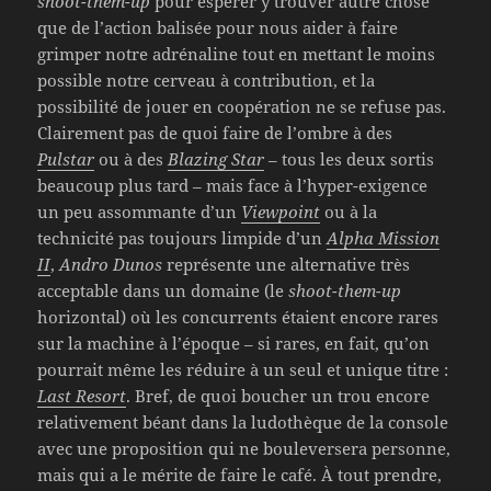
shoot-them-up
pour espérer y trouver autre chose
que de l’action balisée pour nous aider à faire
grimper notre adrénaline tout en mettant le moins
possible notre cerveau à contribution, et la
possibilité de jouer en coopération ne se refuse pas.
Clairement pas de quoi faire de l’ombre à des
Pulstar
ou à des
Blazing Star
– tous les deux sortis
beaucoup plus tard – mais face à l’hyper-exigence
un peu assommante d’un
Viewpoint
ou à la
technicité pas toujours limpide d’un
Alpha Mission
II
,
Andro Dunos
représente une alternative très
acceptable dans un domaine (le
shoot-them-up
horizontal) où les concurrents étaient encore rares
sur la machine à l’époque – si rares, en fait, qu’on
pourrait même les réduire à un seul et unique titre :
Last Resort
. Bref, de quoi boucher un trou encore
relativement béant dans la ludothèque de la console
avec une proposition qui ne bouleversera personne,
mais qui a le mérite de faire le café. À tout prendre,