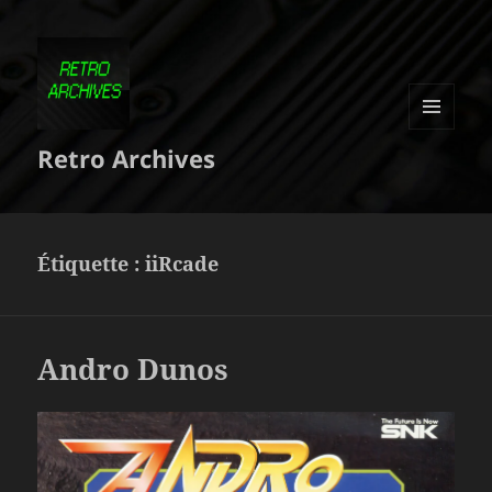
MENU
Retro Archives
ET
WIDGETS
Étiquette :
iiRcade
Andro Dunos